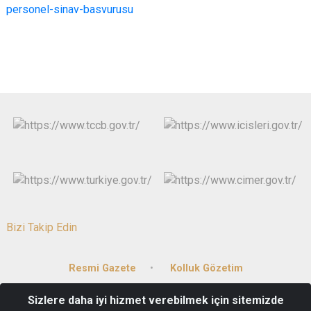
personel-sinav-basvurusu
Bizi Takip Edin
Resmi Gazete
Kolluk Gözetim
Sizlere daha iyi hizmet verebilmek için sitemizde
15 Mayıs Mah. Gazi Mustafa Kemal Bulvarı No:81/1 20059 DENİZLİ