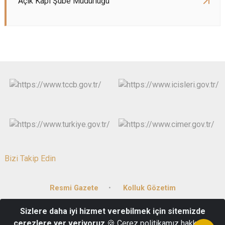
Açık Kapı Şube Müdürlüğü
Bizi Takip Edin
Resmi Gazete
Kolluk Gözetim
Sizlere daha iyi hizmet verebilmek için sitemizde
15 Mayıs Mah. Gazi Mustafa Kemal Bulvarı No:81/1 20059 DENİZLİ
çerezlere yer veriyoruz
🍪 Çerez politikamız hakkında