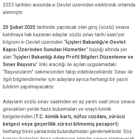
2025 tarihleri arasında e-Devlet üzerinden elektronik ortamda
alınmıştır.
25 Şubat 2025
tarihinde yapılacak olan giriş (sözlü) sınava
katılmaya hak kazanan adaylar sözlü sınav tarih/saat/yer
bilgisini e-Devlet üzerinden “
İçişleri Bakanlığı/e-Devlet
Kapısı Üzerinden Sunulan Hizmetler
” başlığı altında yer
alan “
İçişleri Bakanlığı Aday Profil Bilgileri Düzenleme ve
Sınav Başvuru
” linki aracılığı ile açılan uygulamadaki
“Başvurularım” sekmesinden takip edebileceklerdir. Sınav ile
ilgili bilgilendirmeler için adaylara ayrıca herhangi bir yazılı
bildirim yapılmayacaktır.
Adayların sözlü sınav saatinden en az yarım saat önce sınava
girecekleri yerde hazır bulunmaları ve onaylı kimlik
belgelerinden (
T.C. kimlik kartı, nüfus cüzdanı, sürücü
belgesi veya geçerlilik süresi bitmemiş pasaport
)
herhangi birini yanlarında bulundurmaları gerekmektedir. Söz
konusu belgeleri ibraz edemeyen adaylar sınava alınmayacak