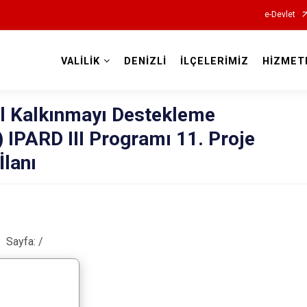
e-Devlet
VALİLİK
DENİZLİ
İLÇELERİMİZ
HİZMET
Valilikler
al Kalkınmayı Destekleme
IPARD III Programı 11. Proje
İlanı
Sayfa:
/