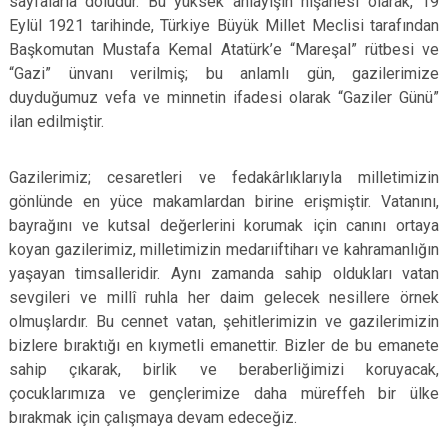
sayfalarla doludur. Bu yüksek anlayışın nişanesi olarak, 19
Eylül 1921 tarihinde, Türkiye Büyük Millet Meclisi tarafından
Başkomutan Mustafa Kemal Atatürk’e “Mareşal” rütbesi ve
“Gazi” ünvanı verilmiş; bu anlamlı gün, gazilerimize
duyduğumuz vefa ve minnetin ifadesi olarak “Gaziler Günü”
ilan edilmiştir.
Gazilerimiz; cesaretleri ve fedakârlıklarıyla milletimizin
gönlünde en yüce makamlardan birine erişmiştir. Vatanını,
bayrağını ve kutsal değerlerini korumak için canını ortaya
koyan gazilerimiz, milletimizin medarıiftiharı ve kahramanlığın
yaşayan timsalleridir. Aynı zamanda sahip oldukları vatan
sevgileri ve millî ruhla her daim gelecek nesillere örnek
olmuşlardır. Bu cennet vatan, şehitlerimizin ve gazilerimizin
bizlere bıraktığı en kıymetli emanettir. Bizler de bu emanete
sahip çıkarak, birlik ve beraberliğimizi koruyacak,
çocuklarımıza ve gençlerimize daha müreffeh bir ülke
bırakmak için çalışmaya devam edeceğiz.