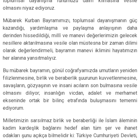
toplumsal dayanışma ruhumuzu daim kılmasına vesile
olmasını niyaz ediyoruz.
Mübarek Kurban Bayramımızı, toplumsal dayanışmanın güç
kazandığı, yardımlaşma ve paylaşma anlayışının daha
derinden hissedildiği, millî ve manevi değerlerimizin gelecek
nesillere aktarılmasına vesile olan müstesna bir zaman dilimi
olarak değerlendirmeli, bayramın manevi iklimini hayatımızın
her alanına yansıtmalıyız.
Bu mübarek bayramın, gönül coğrafyamızda umutların yeniden
filizlenmesine, birlik ve beraberlik şuurunun kuvvetlenmesine,
savaşların, gözyaşının ve insani acıların son bulmasına vesile
olmasını diliyor; insanlığın vicdan, adalet ve merhamet
ekseninde ortak bir bilinç etrafında buluşmasını temenni
ediyorum.
Milletimizin sarsılmaz birlik ve beraberliği ile İslam âleminin
kadim kardeşlik bağlarını hedef alan tüm şer ve ihanet
odakları şunu açıkça bilmelidir ki: Türkiye Cumhuriyeti Devleti,