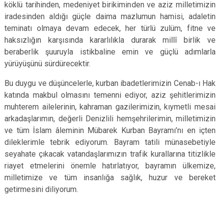
köklü tarihinden, medeniyet birikiminden ve aziz milletimizin
iradesinden aldığı güçle daima mazlumun hamisi, adaletin
teminatı olmaya devam edecek, her türlü zulüm, fitne ve
haksızlığın karşısında kararlılıkla durarak millî birlik ve
beraberlik şuuruyla istikbaline emin ve güçlü adımlarla
yürüyüşünü sürdürecektir.
Bu duygu ve düşüncelerle, kurban ibadetlerimizin Cenab-ı Hak
katında makbul olmasını temenni ediyor, aziz şehitlerimizin
muhterem ailelerinin, kahraman gazilerimizin, kıymetli mesai
arkadaşlarımın, değerli Denizlili hemşehrilerimin, milletimizin
ve tüm İslam âleminin Mübarek Kurban Bayramı’nı en içten
dileklerimle tebrik ediyorum. Bayram tatili münasebetiyle
seyahate çıkacak vatandaşlarımızın trafik kurallarına titizlikle
riayet etmelerini önemle hatırlatıyor, bayramın ülkemize,
milletimize ve tüm insanlığa sağlık, huzur ve bereket
getirmesini diliyorum.